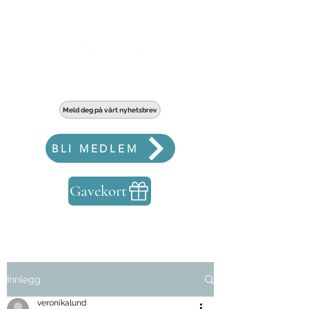
Haldens største fellesskap for bedrifter
Meld deg på vårt nyhetsbrev
BLI MEDLEM
Gavekort
Innlegg
veronikalund