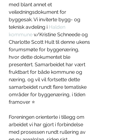
med blant annet et 
veiledningsdokument for 
byggesak. Vi inviterte bygg- og 
teknisk avdeling i 
Halden 
kommune
 v/Kristine Schneede og 
Charlotte Scott Hult til denne ukens 
forumsmøte for byggenæring, 
hvor dette dokumentet ble 
presentert. Samarbeidet har vært 
fruktbart for både kommune og 
næring, og vil vil fortsette dette 
samarbeidet rundt flere tematiske 
områder for byggenæring, i tiden 
framover ⭐️
Foreningen orienterte i tillegg om 
arbeidet vi har gjort i forbindelse 
med prosessen rundt rullering av 
en ny arealplan, siden sist 