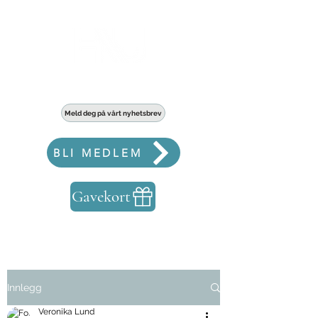
Haldens største fellesskap for bedrifter
Meld deg på vårt nyhetsbrev
BLI MEDLEM
Gavekort
Innlegg
Veronika Lund