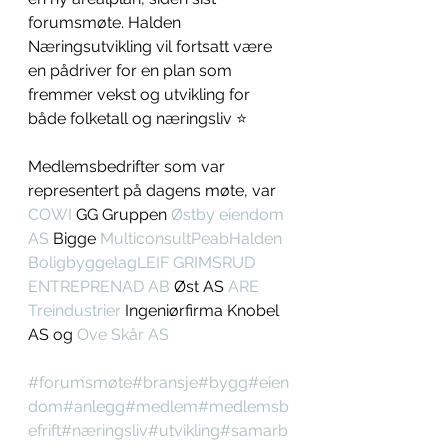
forumsmøte. Halden 
Næringsutvikling vil fortsatt være 
en pådriver for en plan som 
fremmer vekst og utvikling for 
både folketall og næringsliv ⭐️
Medlemsbedrifter som var 
representert på dagens møte, var 
COWI
 GG Gruppen 
Østby eiendom 
AS
 Bigge 
Multiconsult
Peab
Halden 
Boligbyggelag
LEIF GRIMSRUD 
ENTREPRENAD AB
 Øst AS 
ARE 
Treindustrier
 Ingeniørfirma Knobel 
AS og 
Ove Skår AS
#forumsmøte
#bransje
#bygg
#eien
dom
#anlegg
#medlem
#medlemsb
efrift
#næringsliv
#utvikling
#samarb