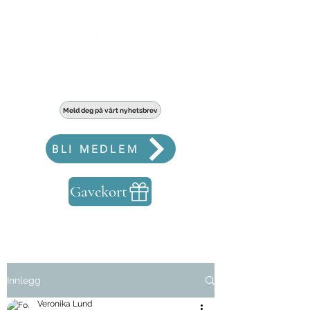
Haldens største fellesskap for bedrifter
Meld deg på vårt nyhetsbrev
BLI MEDLEM
Gavekort
Innlegg
Veronika Lund