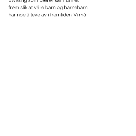
utvikling som bærer samfunnet 
frem slik at våre barn og barnebarn 
har noe å leve av i fremtiden. Vi må 
ikke planlegge for at Halden skal bli 
et gamlehjem. Det må være et mål 
at Halden skal bli Norges mest 
attraktive kommune å bosette seg 
i. 
Da må vi kunne tilby stor variasjon 
og attraktive boliger, med nærhet 
til de største arbeidsplassene og 
E6. Det lar seg gjøre samtidig som 
vi ivareta miljø- og klimahensynene 
på en smart måte. Det kan blant 
annet være å finne gode løsninger 
for material- og energigjenvinning, 
ombruk, EDP på 
konstruksjonsnivå, kompakt 