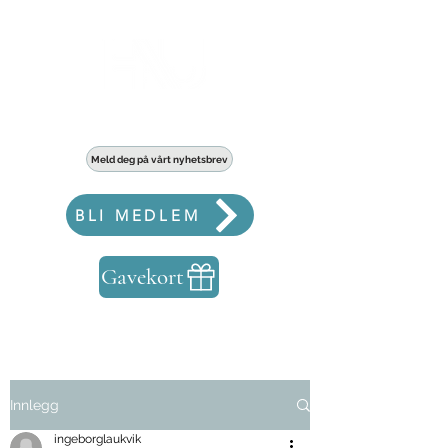
Haldens største fellesskap for bedrifter
Meld deg på vårt nyhetsbrev
BLI MEDLEM
Gavekort
Innlegg
ingeborglaukvik