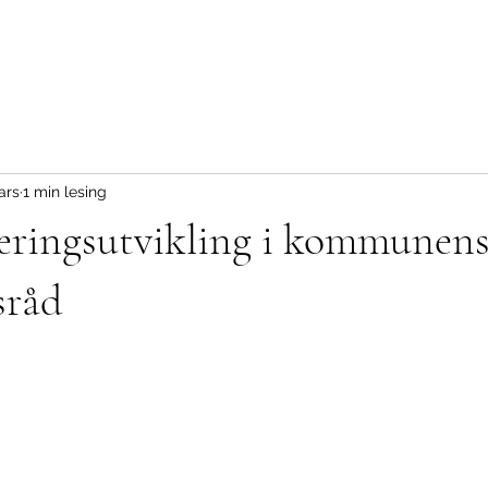
ars
1 min lesing
ringsutvikling i kommunen
sråd