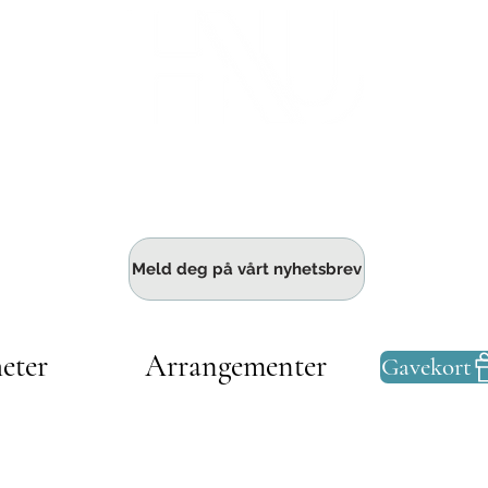
Haldens største fellesskap for bedrift
Meld deg på vårt nyhetsbrev
eter
Arrangementer
Gavekort