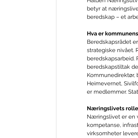
Halden Næringsutvi
betyr at næringsli
beredskap – et arb
Hva er kommunens
Beredskapsrådet e
strategiske nivået.
beredskapsarbeid. 
beredskapstiltak de
Kommunedirektør, b
Heimevernet, Sivilf
er medlemmer. Stats
Næringslivets roll
Næringslivet er en v
kompetanse, infrastr
virksomheter levere