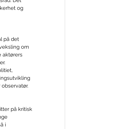
råd. Det 
kerhet og 
 på det 
tveksling om 
 aktørers 
r. 
tiet, 
ngsutvikling 
 observatør.
ter på kritisk 
nge 
å i 