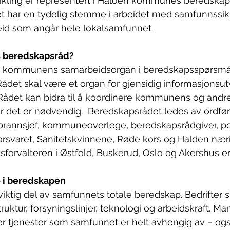
kling er representert i Halden kommunes beredskaps
vet har en tydelig stemme i arbeidet med samfunnssik
eid som angår hele lokalsamfunnet. 
 beredskapsråd?
r kommunens samarbeidsorgan i beredskapsspørsmål
 Rådet skal være et organ for gjensidig informasjonsu
Rådet kan bidra til å koordinere kommunens og andre
r det er nødvendig.  Beredskapsrådet ledes av ordføre
rannsjef, kommuneoverlege, beredskapsrådgiver, poli
orsvaret, Sanitetskvinnene, Røde kors og Halden næri
forvalteren i Østfold, Buskerud, Oslo og Akershus er
e i beredskapen
iktig del av samfunnets totale beredskap. Bedrifter sit
uktur, forsyningslinjer, teknologi og arbeidskraft. Ma
r tjenester som samfunnet er helt avhengig av – ogs