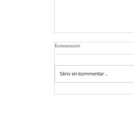
Kommentarer
Skriv en kommentar …
Invitasjon til Karrieredagene 2026
– møt morgendagens arbeidskraft