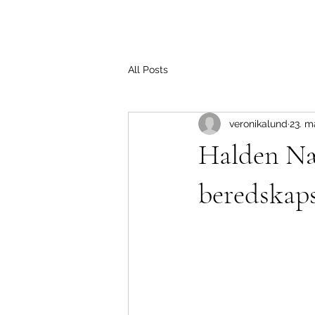
All Posts
veronikalund
23. m
Halden Næ
beredskap