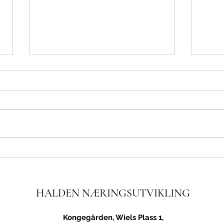
Viktig gjennomslag for
Ingeb
næringslivet og kommunene i
seks 
Østfold
HALDEN NÆRINGSUTVIKLING
Kongegården, Wiels Plass 1,