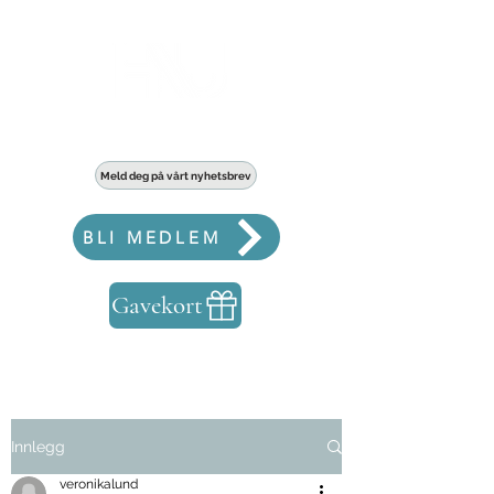
Haldens største fellesskap for bedrifter
Meld deg på vårt nyhetsbrev
BLI MEDLEM
Gavekort
Innlegg
veronikalund