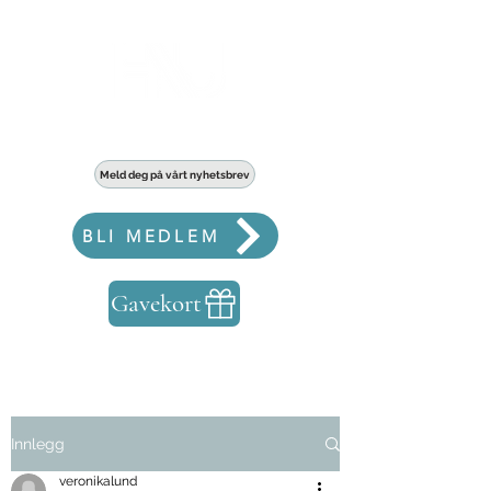
Haldens største fellesskap for bedrifter
Meld deg på vårt nyhetsbrev
BLI MEDLEM
Gavekort
Innlegg
veronikalund