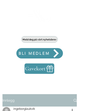
Haldens største fellesskap for bedrifter
Meld deg på vårt nyhetsbrev
BLI MEDLEM
Gavekort
Innlegg
ingeborglaukvik