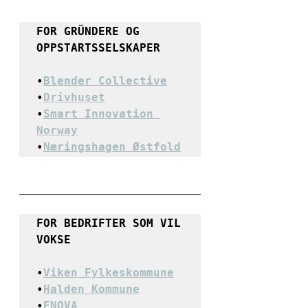
FOR GRÜNDERE OG 
OPPSTARTSSELSKAPER
•
Blender Collective
•
Drivhuset
•
Smart Innovation 
Norway
•
Næringshagen Østfold
FOR BEDRIFTER SOM VIL 
VOKSE 
•
Viken Fylkeskommune
•
Halden Kommune
•
ENOVA