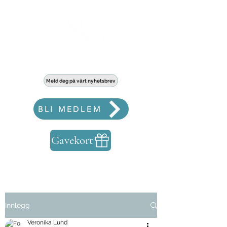
Haldens største fellesskap for bedrifter
Meld deg på vårt nyhetsbrev
BLI MEDLEM
Gavekort
Innlegg
Veronika Lund