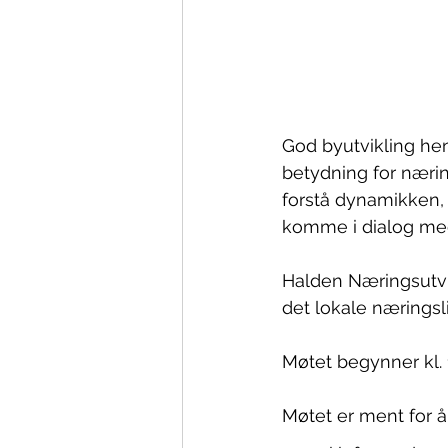
God byutvikling he
betydning for nærin
forstå dynamikken, 
komme i dialog med 
Halden Næringsutvi
det lokale næringsl
Møtet begynner kl. 14
Møtet er ment for å