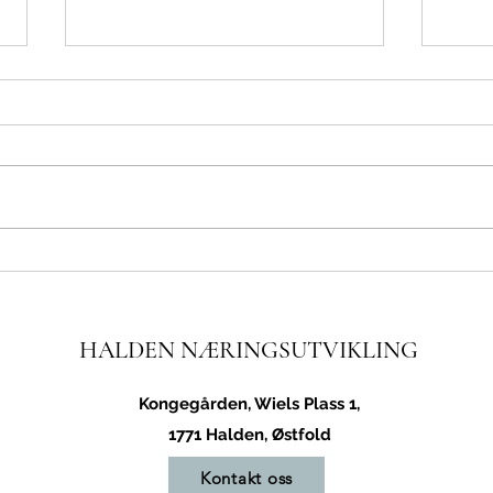
Viktig gjennomslag for
Ingeb
næringslivet og kommunene i
seks 
Østfold
HALDEN NÆRINGSUTVIKLING
Kongegården, Wiels Plass 1,
1771 Halden, Østfold
Kontakt oss