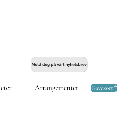
Haldens største fellesskap for bedrift
Meld deg på vårt nyhetsbrev
eter
Arrangementer
Gavekort