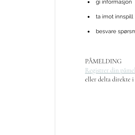
gi informasjon
ta imot innspill
besvare spørs
PÅMELDING
Registrer din påme
eller delta direkte 