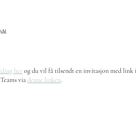
mål
lding her
 og du vil få tilsendt en invitasjon med link 
i Teams via 
denne linken
.