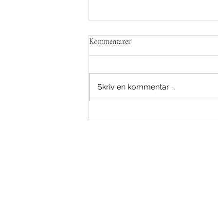
Kommentarer
Skriv en kommentar …
Invitasjon til Karrieredagene 2026
– møt morgendagens arbeidskraft