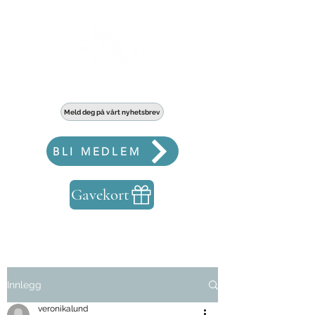
Haldens største fellesskap for bedrifter
Meld deg på vårt nyhetsbrev
BLI MEDLEM
Gavekort
Innlegg
veronikalund