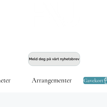
Haldens største fellesskap for bedrift
Meld deg på vårt nyhetsbrev
eter
Arrangementer
Gavekort