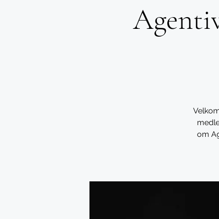
Agentiv
Velkom
medle
om Ag