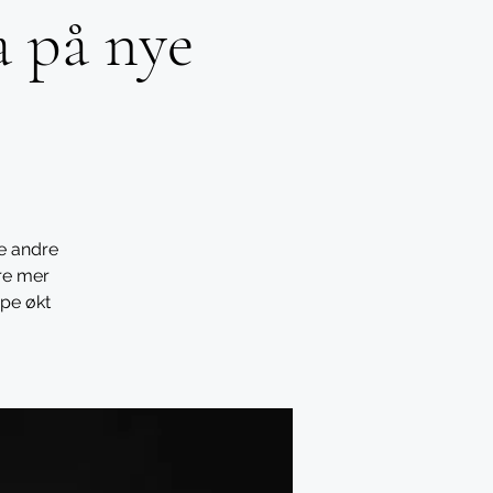
a på nye
e andre
re mer
pe økt