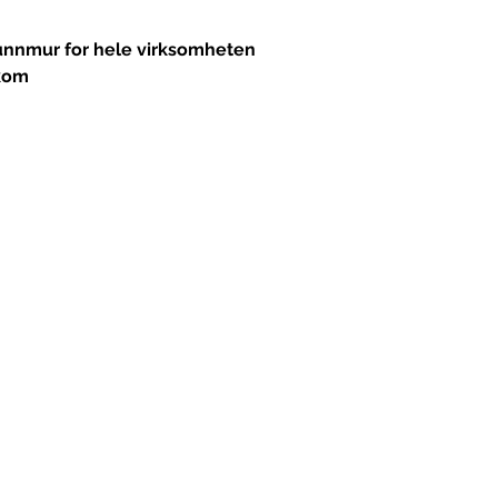
grunnmur for hele virksomheten
tkom