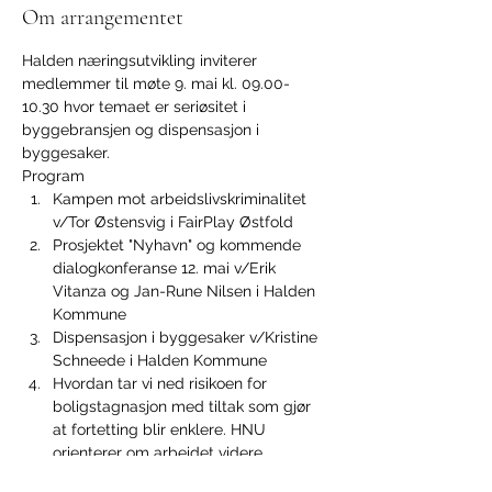
Om arrangementet
Halden næringsutvikling inviterer 
medlemmer til møte 9. mai kl. 09.00-
10.30 hvor temaet er seriøsitet i 
byggebransjen og dispensasjon i 
byggesaker. 
Program
Kampen mot arbeidslivskriminalitet 
v/Tor Østensvig i FairPlay Østfold
Prosjektet "Nyhavn" og kommende 
dialogkonferanse 12. mai v/Erik 
Vitanza og Jan-Rune Nilsen i Halden 
Kommune
Dispensasjon i byggesaker v/Kristine 
Schneede i Halden Kommune
Hvordan tar vi ned risikoen for 
boligstagnasjon med tiltak som gjør 
at fortetting blir enklere. HNU 
orienterer om arbeidet videre. 
Vis mer