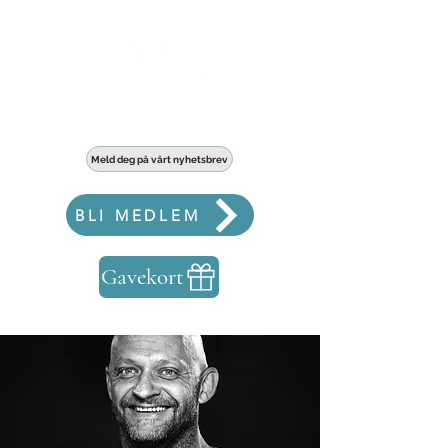
Haldens største fellesskap for bedrifter
Meld deg på vårt nyhetsbrev
BLI MEDLEM
Gavekort