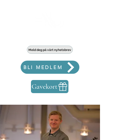
Haldens største fellesskap for bedrifter
Meld deg på vårt nyhetsbrev
BLI MEDLEM
Gavekort