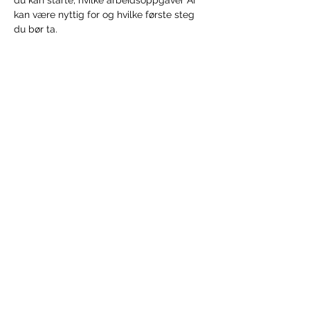
du kan starte, hvilke arbeidsoppgaver AI 
kan være nyttig for og hvilke første steg 
du bør ta. 
Kursholder: Eirik Frøyna i Point Taken. 
Vis mer
Del dette arrangementet
HALDEN NÆRINGSUTVIKLING
Kongegården, Wiels Plass 1, 1771 Halden,