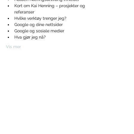
Kort om Kai Henning – prosjekter og 
referanser
Hvilke verktøy trenger jeg?
Google og dine nettsider
Google og sosiale medier
Hva gjør jeg nå?
Vis mer
Del dette arrangementet
HALDEN NÆRINGSUTVIKLING