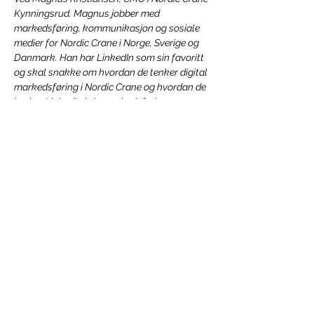
Kynningsrud. Magnus jobber med 
markedsføring, kommunikasjon og sosiale 
medier for Nordic Crane i Norge, Sverige og 
Danmark. Han har LinkedIn som sin favoritt 
og skal snakke om hvordan de tenker digital 
markedsføring i Nordic Crane og hvordan de 
bruker LinkedIn i sin markedsføring.
3.  Hvorfor bruke Instagram? Du vil få tips 
om formater, visuell merkevarebygging 
og…
Vis mer
Del dette arrangementet