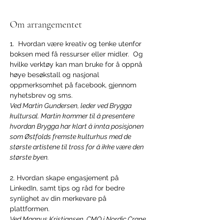
Om arrangementet
1.  Hvordan være kreativ og tenke utenfor 
boksen med få ressurser eller midler.  Og 
hvilke verktøy kan man bruke for å oppnå 
høye besøkstall og nasjonal 
oppmerksomhet på facebook, gjennom 
nyhetsbrev og sms. 
Ved Martin Gundersen, leder ved Brygga 
kultursal. Martin kommer til å presentere 
hvordan Brygga har klart å innta posisjonen 
som Østfolds fremste kulturhus med de 
største artistene til tross for å ikke være den 
største byen.
2. Hvordan skape engasjement på 
LinkedIn, samt tips og råd for bedre 
synlighet av din merkevare på 
plattformen.
Ved Magnus Kristiansen, CMO i Nordic Crane 