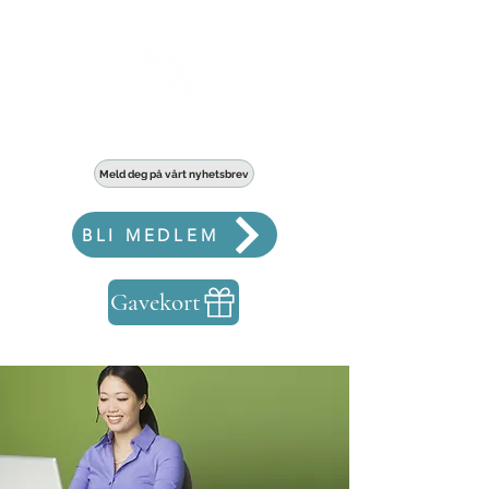
Haldens største fellesskap for bedrifter
Meld deg på vårt nyhetsbrev
BLI MEDLEM
Gavekort