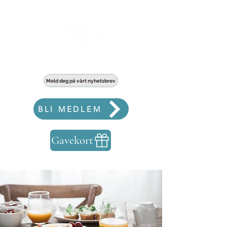
Haldens største fellesskap for bedrifter
Meld deg på vårt nyhetsbrev
BLI MEDLEM
Gavekort