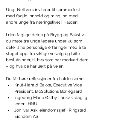
Ungt Nettverk inviterer til sommerfest 
med faglig innhold og mingling med 
andre unge fra næringslivet i Halden.
I den faglige delen på Brygg og Bakst vil 
du møte tre unge ledere under 40 som 
deler sine personlige erfaringer med å ta 
steget opp: fra viktige veivalg og tøffe 
beslutninger, til hva som har motivert dem 
– og hva de har lært på veien.
Du får høre refleksjoner fra haldenserne:
Knut-Harald Bakke, Executive Vice 
President, BioSolutions Borregaard
Ingeborg Marie Østby Laukvik, daglig 
leder i HNU
Jon Ivar Ask, eiendomssjef i Ringstad 
Eiendom AS
Vis mer