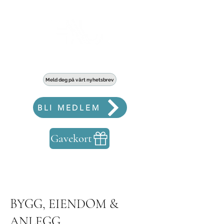
Haldens største fellesskap for bedrifter
Meld deg på vårt nyhetsbrev
BLI MEDLEM
Gavekort
BYGG, EIENDOM &
ANLEGG