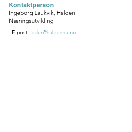
Kontaktperson
Ingeborg Laukvik, Halden
Næringsutvikling
E-post:
leder@haldennu.no
HALDEN NÆRINGSUTVIKLING
Kongegården, Wiels Plass 1, 1771 Halden,
Østfold