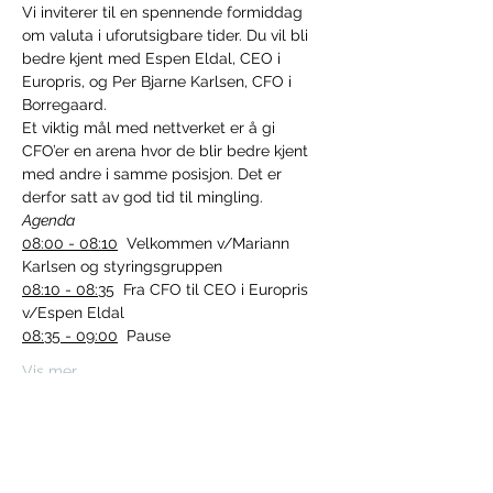
Vi inviterer til en spennende formiddag 
om valuta i uforutsigbare tider. Du vil bli 
bedre kjent med Espen Eldal, CEO i 
Europris, og Per Bjarne Karlsen, CFO i 
Borregaard. 
Et viktig mål med nettverket er å gi 
CFO’er en arena hvor de blir bedre kjent 
med andre i samme posisjon. Det er 
derfor satt av god tid til mingling.
Agenda
08:00 - 08:10
  Velkommen v/Mariann 
Karlsen og styringsgruppen
08:10 - 08:35
  Fra CFO til CEO i Europris 
v/Espen Eldal
08:35 - 09:00
  Pause
Vis mer