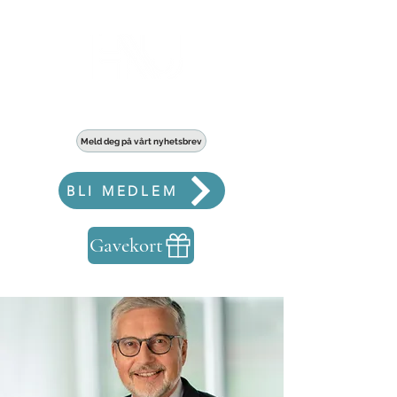
Haldens største fellesskap for bedrifter
Meld deg på vårt nyhetsbrev
BLI MEDLEM
Gavekort