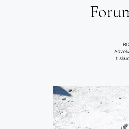
Forum
BD
Advoka
tilsku