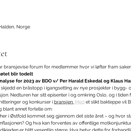
 Halden, Norge
et
r bransjevise forum for medlemmer hvor vi løfter fram saker 
øtet blir todelt
analyse for 2023 av BDO v/ Per Harald Eskedal og Klaus H
skjedd en bråstopp i igangsetting av nye prosjekter i bygg- 
jon. Nedturen har sitt episenter i og omkring Oslo, og i tiden
mitteringer og konkurser i 
bransjen.
Med
 et slikt bakteppe vi
blant annet fortelle om:   
er i Østfold kommet seg gjennom det siste året – og hvor står
inflasjonen? Og hva kan forventes av offentlige motkonjunkturt
dikjeden er blitt vesentlig større. Hva betyr dette for forhan