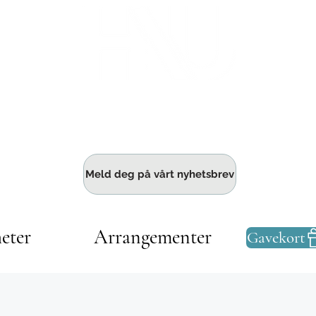
Haldens største fellesskap for bedrift
Meld deg på vårt nyhetsbrev
eter
Arrangementer
Gavekort