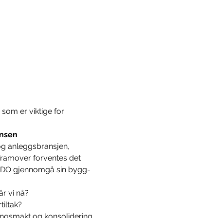
som er viktige for 
ansen
og anleggsbransjen, 
 framover forventes det 
l BDO gjennomgå sin bygg- 
 vi nå?  
iltak?  
dlingsmakt og konsolidering 