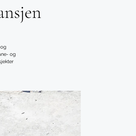
ansjen
 og
åne- og
sjekter