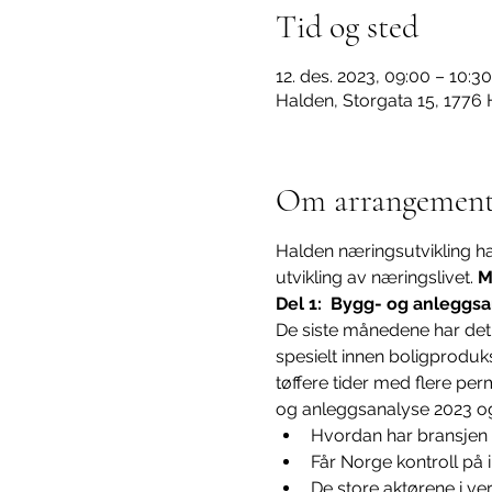
Tid og sted
12. des. 2023, 09:00 – 10:30
Halden, Storgata 15, 1776
Om arrangement
Halden næringsutvikling ha
utvikling av næringslivet. 
M
Del 1:  Bygg- og anleggs
De siste månedene har det 
spesielt innen boligproduks
tøffere tider med flere per
og anleggsanalyse 2023 og 
Hvordan har bransjen h
Får Norge kontroll på 
De store aktørene i ver