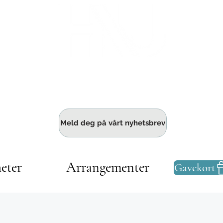
Haldens største fellesskap for bedrift
Meld deg på vårt nyhetsbrev
eter
Arrangementer
Gavekort