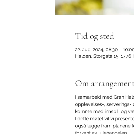
Tid og sted
22. aug. 2024, 08:30 – 10:0
Halden, Storgata 15, 1776
Om arrangement
I samarbeid med Gran Hald
opplevelses-, serverings- 
komme med innspill og vær
I dette møtet vil vi presen
også legge fram planene fo
forkant av julehandelen.