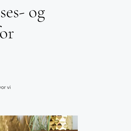
ses- og
or
or vi