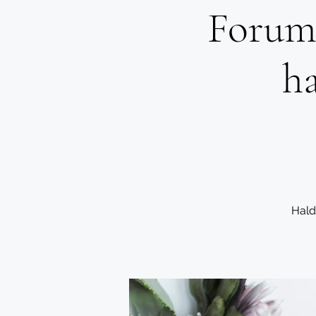
Forums
h
Hald