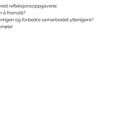
re med refleksjonsoppgavene:
n å fremstå?
ringen og forbedre samarbeidet ytterligere? 
t møte!