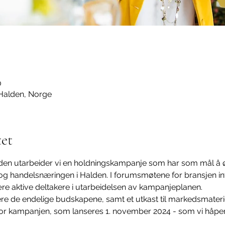
0
 Halden, Norge
et
en utarbeider vi en holdningskampanje som har som mål å ø
og handelsnæringen i Halden. I forumsmøtene for bransjen inv
e aktive deltakere i utarbeidelsen av kampanjeplanen.
tere de endelige budskapene, samt et utkast til markedsmateriel
r kampanjen, som lanseres 1. november 2024 - som vi håper vil