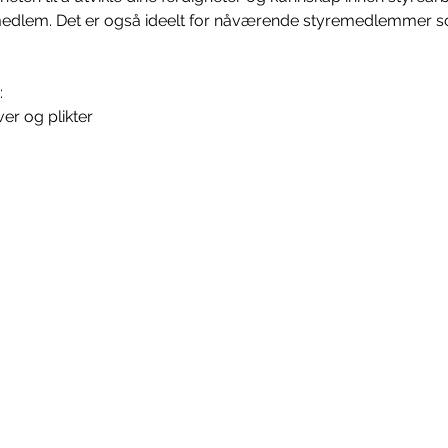
emedlem. Det er også ideelt for nåværende styremedlemmer so
:
r og plikter​