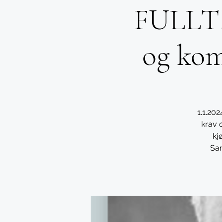
FULLT! 
og kom
1.1.20
krav 
kj
Sar