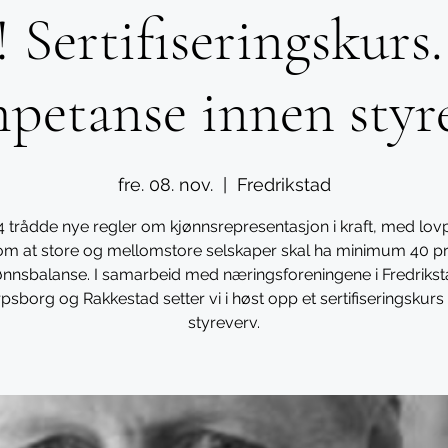
Sertifiseringskurs.
petanse innen styr
fre. 08. nov.
  |  
Fredrikstad
24 trådde nye regler om kjønnsrepresentasjon i kraft, med lov
om at store og mellomstore selskaper skal ha minimum 40 p
ønnsbalanse. I samarbeid med næringsforeningene i Fredrikst
psborg og Rakkestad setter vi i høst opp et sertifiseringskur
styreverv.