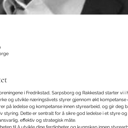
0
Norge
et
eningene i Fredrikstad, Sarpsborg og Rakkestad starter vi i 
rke og utvikle næringslivets styrer gjennom økt kompetanse 
erer på ledelse og kompetanse innen styrearbeid, og gir deg 
v styring. Dette er sentralt for å sikre god ledelse i et styre og b
varlig, effektiv og strategisk måte. ​
ten til å utvikle dine ferdigheter og kunnskap innen styrearb