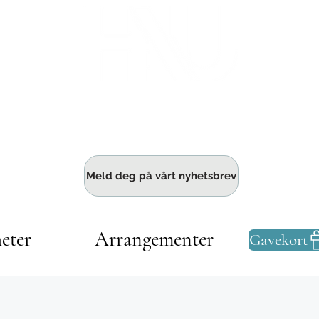
Haldens største fellesskap for bedrift
Meld deg på vårt nyhetsbrev
eter
Arrangementer
Gavekort