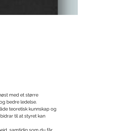
høst med et større 
og bedre ledelse.
både teoretisk kunnskap og 
idrar til at styret kan 
eid, samtidig som du får 