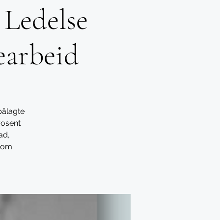
 Ledelse
earbeid
pålagte
rosent
ad,
s om