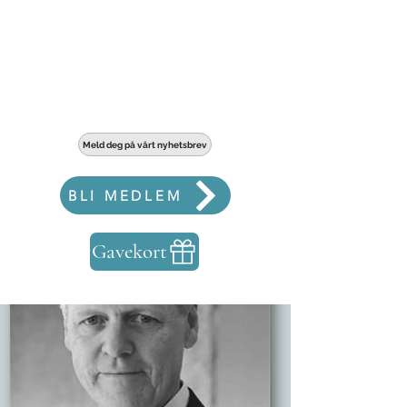
Haldens største fellesskap for bedrifter
Meld deg på vårt nyhetsbrev
BLI MEDLEM
Gavekort