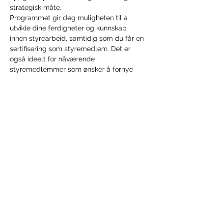
strategisk måte. ​
Programmet gir deg muligheten til å 
utvikle dine ferdigheter og kunnskap 
innen styrearbeid, samtidig som du får en 
sertifisering som styremedlem. Det er 
også ideelt for nåværende 
styremedlemmer som ønsker å fornye 
eller oppdatere sin sertifisering.
Hva du lærer i dette kurset:
Styrets ansvar, oppgaver og plikter​
Vis mer
Del dette arrangementet