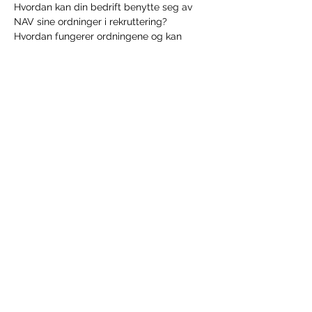
Hvordan kan din bedrift benytte seg av 
NAV sine ordninger i rekruttering? 
Hvordan fungerer ordningene og kan 
ordningene passe for din bedrift? 
Vis mer
Del dette arrangementet
HALDEN NÆRINGSUTVIKLING
Kongegården, Wiels Plass 1, 1771 Halden,