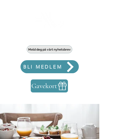
Haldens største fellesskap for bedrifter
Meld deg på vårt nyhetsbrev
BLI MEDLEM
Gavekort