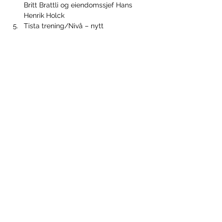
Britt Brattli og eiendomssjef Hans 
Henrik Holck
Tista trening/Nivå – nytt 
treningssenter i Halden v/eier og 
daglig leder Jamie Sorensen
Vis mer
Del dette arrangementet
HALDEN NÆRINGSUTVIKLING
Kongegården, Wiels Plass 1, 1771 Halden,