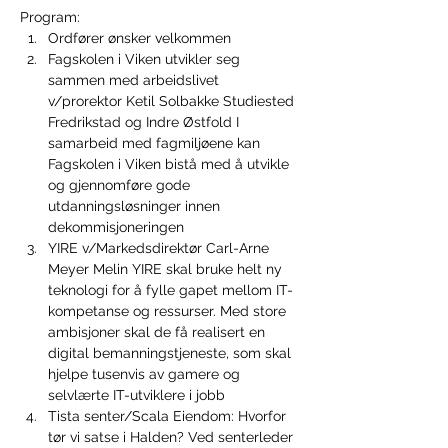
Program:
Ordfører ønsker velkommen
Fagskolen i Viken utvikler seg 
sammen med arbeidslivet 
v/prorektor Ketil Solbakke Studiested 
Fredrikstad og Indre Østfold I 
samarbeid med fagmiljøene kan 
Fagskolen i Viken bistå med å utvikle 
og gjennomføre gode 
utdanningsløsninger innen 
dekommisjoneringen
YIRE v/Markedsdirektør Carl-Arne 
Meyer Melin YIRE skal bruke helt ny 
teknologi for å fylle gapet mellom IT-
kompetanse og ressurser. Med store 
ambisjoner skal de få realisert en 
digital bemanningstjeneste, som skal 
hjelpe tusenvis av gamere og 
selvlærte IT-utviklere i jobb
Tista senter/Scala Eiendom: Hvorfor 
tør vi satse i Halden? Ved senterleder 