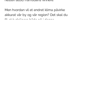
nesten alltid framtidens vinnere.
Men hvordan vil et endret klima påvirke 
akkurat vår by og vår region? Det skal du 
få et tydeligere bilde på i denne 
workshoppen.
Vis mer
Del dette arrangementet
HALDEN NÆRINGSUTVIKLING