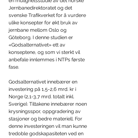
en mulighetsstudie av det norske 
Jernbanedirektoratet og det 
svenske Trafikverket for å vurdere 
ulike konsepter for økt bruk av 
jernbane mellom Oslo og 
Göteborg. I denne studien er 
«Godsalternativet» ett av 
konseptene, og som vi sterkt vil 
anbefale innlemmes i NTPs første 
fase.
Godsalternativet innebærer en 
investering på 1,5-2,6 mrd. kr i 
Norge (2,1-3,7 mrd. totalt inkl. 
Sverige). Tiltakene innebærer noen 
krysningsspor, oppgradering av 
stasjoner og bedre materiell. For 
denne investeringen vil man kunne 
tredoble godskapasiteten ved en 