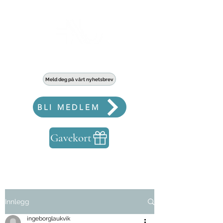
Haldens største fellesskap for bedrifter
Meld deg på vårt nyhetsbrev
BLI MEDLEM
Gavekort
Innlegg
ingeborglaukvik