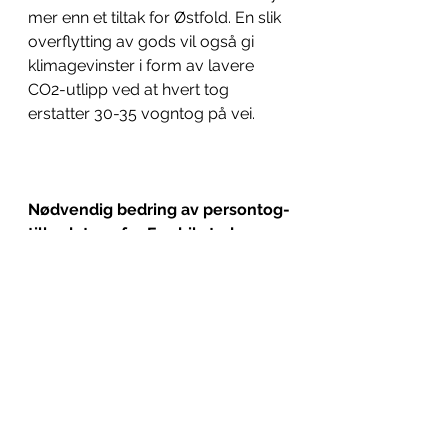
mer enn et tiltak for Østfold. En slik 
overflytting av gods vil også gi 
klimagevinster i form av lavere 
CO2-utlipp ved at hvert tog 
erstatter 30-35 vogntog på vei.
Nødvendig bedring av persontog-
tilbudet sør for Fredrikstad
I tillegg - og ikke minst - vil 
godsalternativets investeringer 
også gi en betydelig forbedring i 
persontogtilbudet, primært 
gjennom 
økt frekvens som er det 
største behovet
 for å bedre 
dagens togtilbud mellom søndre 