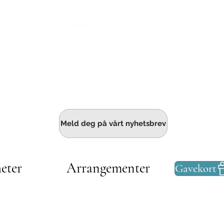
Haldens største fellesskap for bedrift
Meld deg på vårt nyhetsbrev
eter
Arrangementer
Gavekort