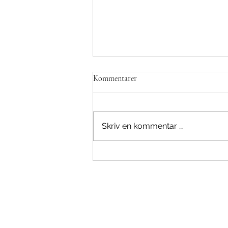
Kommentarer
Skriv en kommentar …
Invitasjon til Karrieredagene 2026
– møt morgendagens arbeidskraft