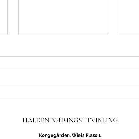
Viktig gjennomslag for
Ingeb
næringslivet og kommunene i
seks 
Østfold
HALDEN NÆRINGSUTVIKLING
Kongegården, Wiels Plass 1,