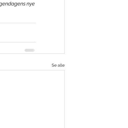
orgendagens nye 
Se alle