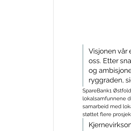
Visjonen vår 
oss. Etter sn
og ambisjone
ryggraden, s
SpareBank1 Østfold 
lokalsamfunnene de
samarbeid med lokal
støttet flere prosje
Kjernevirkso