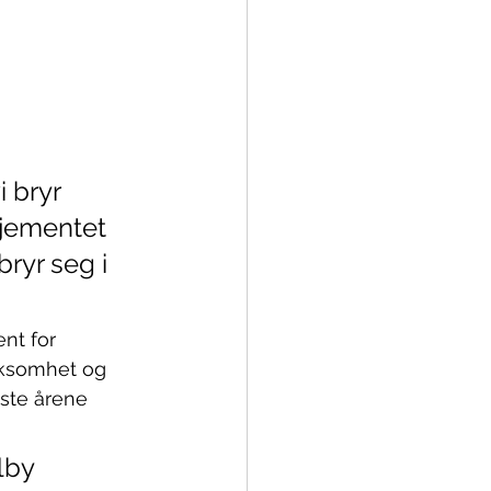
 bryr 
sjementet 
yr seg i 
nt for 
rksomhet og 
ste årene 
lby 