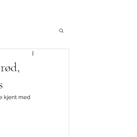
rød,
s
re kjent med 