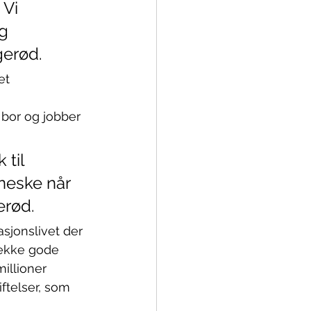
Vi 
g 
gerød.
et 
 
bor og jobber 
til 
neske når 
erød.
asjonslivet der 
rekke gode 
illioner 
ftelser, som 