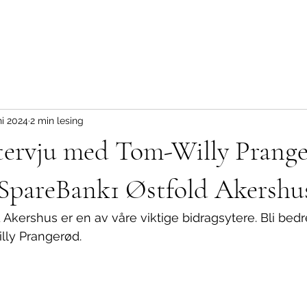
ni 2024
2 min lesing
tervju med Tom-Willy Prange
 SpareBank1 Østfold Akershu
Akershus er en av våre viktige bidragsytere. Bli bed
lly Prangerød.