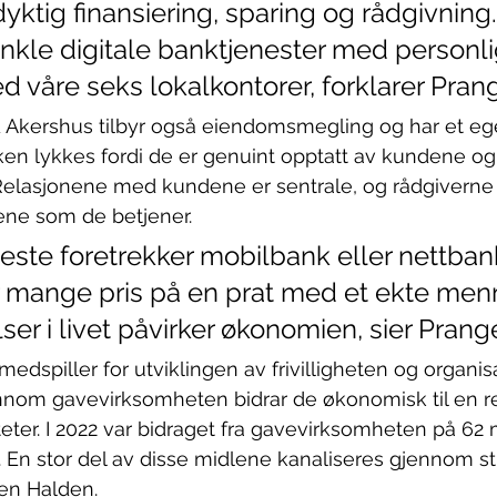
ktig finansiering, sparing og rådgivning. 
nkle digitale banktjenester med personli
d våre seks lokalkontorer, forklarer Pran
 Akershus tilbyr også eiendomsmegling og har et eg
en lykkes fordi de er genuint opptatt av kundene og
elasjonene med kundene er sentrale, og rådgiverne 
ne som de betjener.
este foretrekker mobilbank eller nettbank 
er mange pris på en prat med et ekte men
ser i livet påvirker økonomien, sier Prang
edspiller for utviklingen av frivilligheten og organis
ennom gavevirksomheten bidrar de økonomisk til en 
teter. I 2022 var bidraget fra gavevirksomheten på 62 m
. En stor del av disse midlene kanaliseres gjennom sti
sen Halden.