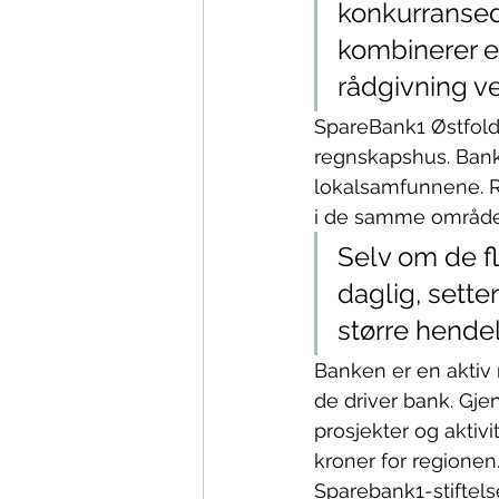
konkurransedy
kombinerer e
rådgivning ve
SpareBank1 Østfold
regnskapshus. Bank
lokalsamfunnene. R
i de samme område
Selv om de fl
daglig, sett
større hendel
Banken er en aktiv m
de driver bank. Gj
prosjekter og aktivi
kroner for regionen
Sparebank1-stiftel