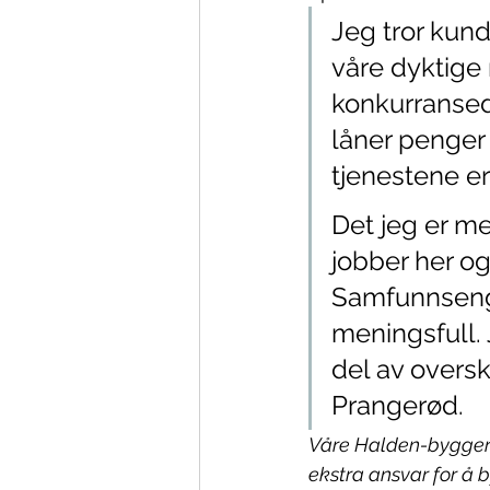
Jeg tror kun
våre dyktige 
konkurransed
låner penger 
tjenestene er
Det jeg er me
jobber her og
Samfunnsenga
meningsfull. 
del av oversk
Prangerød.
Våre Halden-byggere 
ekstra ansvar for å 