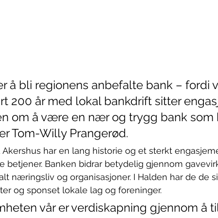
er å bli regionens anbefalte bank – fordi vi
art 200 år med lokal bankdrift sitter enga
n om å være en nær og trygg bank som br
ier Tom-Willy Prangerød.
Akershus har en lang historie og et sterkt engasjeme
 betjener. Banken bidrar betydelig gjennom gavevi
t næringsliv og organisasjoner. I Halden har de de si
kter og sponset lokale lag og foreninger.
mheten vår er verdiskapning gjennom å ti