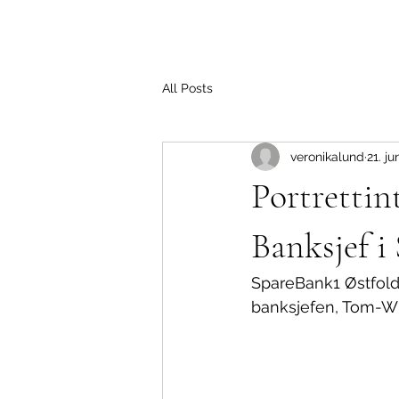
All Posts
veronikalund
21. ju
Portrettin
Banksjef i
SpareBank1 Østfold 
banksjefen, Tom-Wi