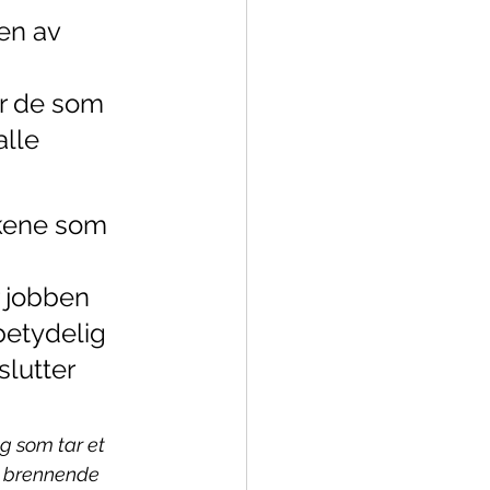
en av 
or de som 
lle 
lkene som 
 jobben 
betydelig 
lutter 
g som tar et 
t brennende 