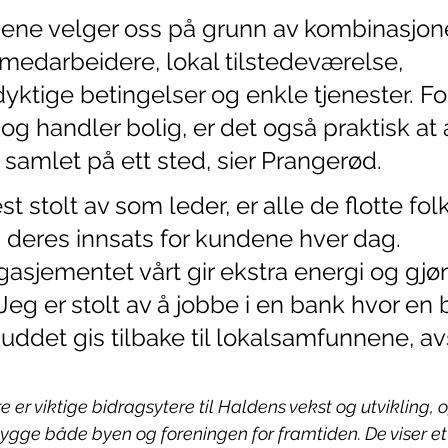
dene velger oss på grunn av kombinasjon
medarbeidere, lokal tilstedeværelse, 
yktige betingelser og enkle tjenester. F
og handler bolig, er det også praktisk at a
 samlet på ett sted, sier Prangerød.
st stolt av som leder, er alle de flotte fo
 deres innsats for kundene hver dag. 
sjementet vårt gir ekstra energi og gjør
Jeg er stolt av å jobbe i en bank hvor en 
uddet gis tilbake til lokalsamfunnene, avs
er viktige bidragsytere til Haldens vekst og utvikling, o
bygge både byen og foreningen for framtiden. De viser e