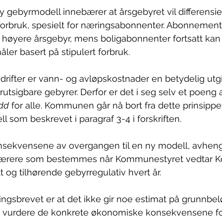
y gebyrmodell innebærer at årsgebyret vil differensie
rbruk, spesielt for næringsabonnenter. Abonnement
et høyere årsgebyr, mens boligabonnenter fortsatt ka
ler basert på stipulert forbruk.
rifter er vann- og avløpskostnader en betydelig utgi
rutsigbare gebyrer. Derfor er det i seg selv et poeng a
edd
 for alle. Kommunen går nå bort fra dette prinsippet,
l som beskrevet i paragraf 3-4 i forskriften.
sekvensene av overgangen til en ny modell, avheng
sbærere som bestemmes når Kommunestyret vedtar
g tilhørende gebyrregulativ hvert år.  
ngsbrevet er at det ikke gir noe estimat på grunnbel
 å vurdere de konkrete økonomiske konsekvensene fo