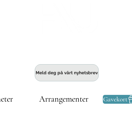
Haldens største fellesskap for bedrift
Meld deg på vårt nyhetsbrev
eter
Arrangementer
Gavekort