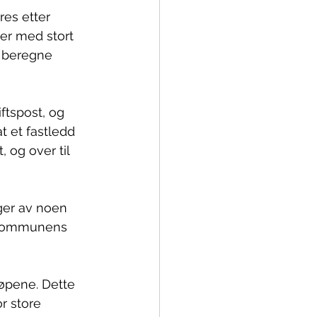
res etter 
er med stort 
n beregne 
ftspost, og 
t et fastledd 
 og over til 
er av noen 
 Kommunens 
øpene. Dette 
r store 