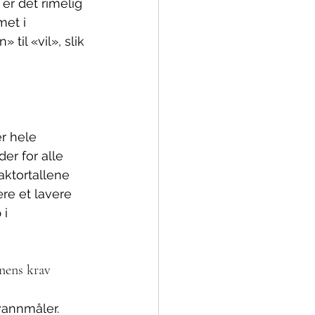
er det rimelig 
et i 
 til «vil», slik 
r hele 
r for alle 
aktortallene 
ære et lavere 
i 
unens krav
vannmåler.