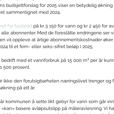
budsjettforslag for 2025 viser en betydelig økning i
et sammenlignet med 2024.
ret for fastledd
 på kr 3 150 for vann og kr 2 450 for a
or alle abonnenter. Med de foreslåtte endringene ser vi 
en vil oppleve at årlige abonnementskostnader øker d
 2024 til et fem- eller seks-sifret beløp i 2025.
 bedrift med et vannforbruk på 15 000 m³ per år kunn
1 500 prosent.
r ikke den forutsigbarheten næringslivet trenger og 
søkning på ett år.
slår kommunen å sette likt gebyr for vann som går inn 
kan» basere avløpsutslipp på måleravlesning. Vi har