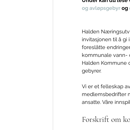
Under kan du lese vå
og avløpsgebyr
 og 
Halden Næringsutvik
invitasjonen til å gi i
foreslåtte endringen
kommunale vann- o
Halden Kommune og
gebyrer.
Vi er et felleskap a
medlemsbedrifter 
ansatte. Våre innspil
Forskrift om 