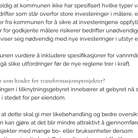
heldig at kommunen ikke har spesifisert hvilke typer
ifter som står overfor store investeringer i målere, er
jer fra kommunen for å sikre at investeringene oppfyll
r for godkjente målere risikerer bedrifter unødvendi
iser seg nødvendig med nye investeringer i utstyr el
nen vurdere å inkludere spesifikasjoner for vannmål
gå slike utfordringer før de nye reglene trer i kraft.
r som hinder for transformasjonsprosjekter?
ingen i tilknytningsgebyret innebærer at gebyret nå s
 i stedet for per eiendom.
r at dette skal gi mer likebehandling og bedre oversikt
 kan gjøre at det blir mindre attraktivt å gjennomfør
sjekter med mange bo- eller bruksenheter dersom 