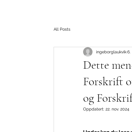
All Posts
ingeborglaukvik
6.
Dette mene
Forskrift
og Forskri
Oppdatert:
22. nov. 2024