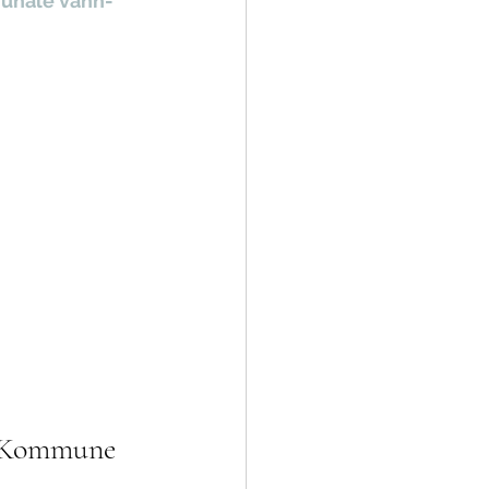
unale vann- 
n Kommune