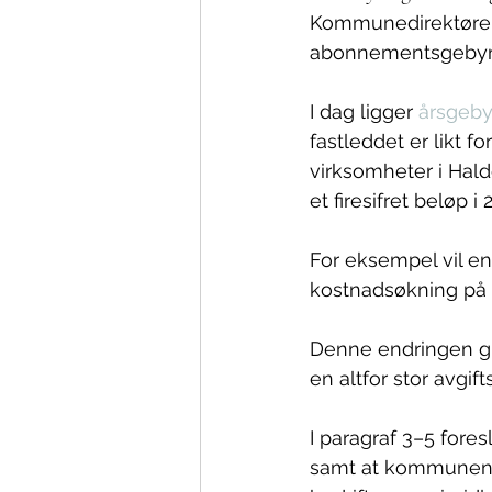
Kommunedirektørens 
abonnementsgebyr
I dag ligger 
årsgeby
fastleddet er likt f
virksomheter i Hald
et firesifret beløp i
For eksempel vil en
kostnadsøkning på 
Denne endringen gi
en altfor stor avgift
I paragraf 3–5 fore
samt at kommunen «