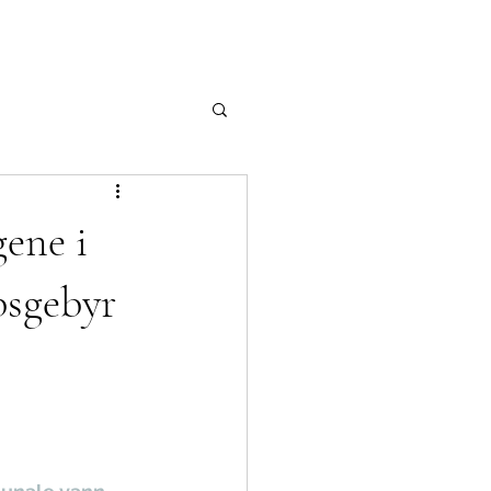
gene i
psgebyr