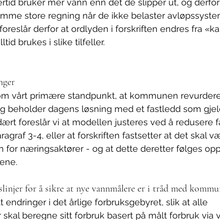
rtid bruker mer vann enn det de slipper ut, og derfor 
samme store regning når de ikke belaster avløpssystem
foreslår derfor at ordlyden i forskriften endres fra «kan»
tid brukes i slike tilfeller.
nger
 som vårt primære standpunkt, at kommunen revurdere
g beholder dagens løsning med et fastledd som gjelde
rt foreslår vi at modellen justeres ved å redusere f
ragraf 3-4, eller at forskriften fastsetter at det skal v
 for næringsaktører - og at dette deretter følges opp 
ene.
slinjer for å sikre at nye vannmålere er i tråd med komm
t endringer i det årlige forbruksgebyret, slik at alle 
kal beregne sitt forbruk basert på målt forbruk via 