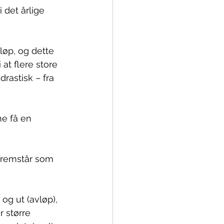
 det årlige 
vløp, og dette 
at flere store 
rastisk – fra 
e få en 
fremstår som 
og ut (avløp), 
 større 