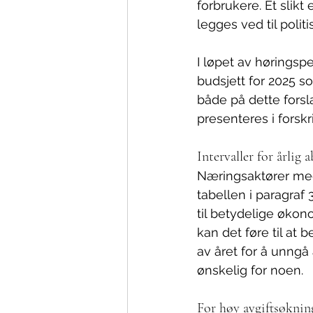
forbrukere. Et slikt
legges ved til polit
I løpet av høringsp
budsjett for 2025 s
både på dette fors
presenteres i forskri
Intervaller for årlig
Næringsaktører med 
tabellen i paragraf 
til betydelige øko
kan det føre til at 
av året for å unngå 
ønskelig for noen.
For høy avgiftsøkning