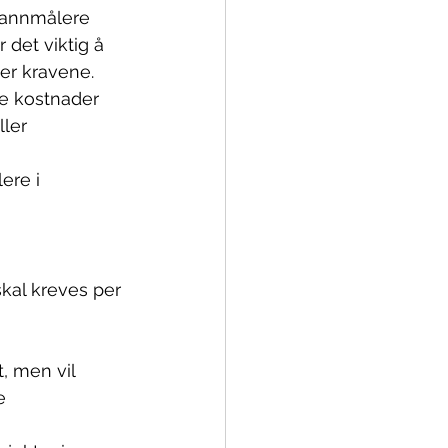
 vannmålere 
 det viktig å 
er kravene. 
ge kostnader 
ler 
ere i 
kal kreves per 
, men vil 
e 