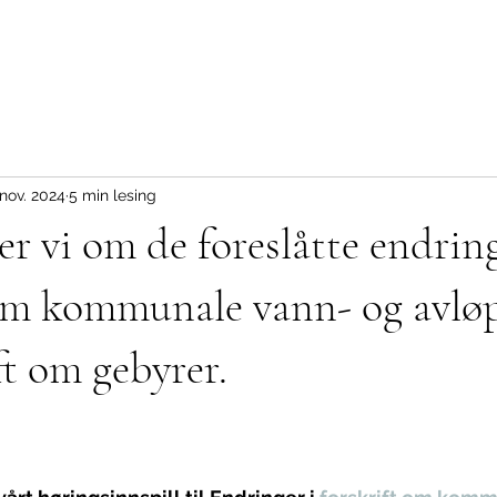
 nov. 2024
5 min lesing
r vi om de foreslåtte endrin
 om kommunale vann- og avlø
ft om gebyrer.