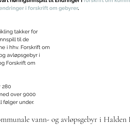
rt høringsinnspill til Endringer i 
forskrift om komm
endringer i forskrift om gebyrer
.
ling takker for 
nnspill til de 
e i hhv. Forskrift om 
g avløpsgebyr i 
 Forskrift om 
v 280 
med over 9000 
l følger under.
kommunale vann- og avløpsgebyr i Halde