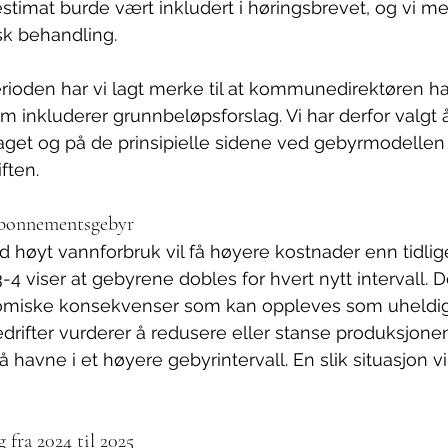
 estimat burde vært inkludert i høringsbrevet, og vi m
isk behandling.
erioden har vi lagt merke til at kommunedirektøren har
om inkluderer grunnbeløpsforslag. Vi har derfor valg
laget og på de prinsipielle sidene ved gebyrmodelle
ften.
 abonnementsgebyr
høyt vannforbruk vil få høyere kostnader enn tidlige
3-4 viser at gebyrene dobles for hvert nytt intervall. D
nomiske konsekvenser som kan oppleves som uheldige. 
bedrifter vurderer å redusere eller stanse produksjone
å havne i et høyere gebyrintervall. En slik situasjon 
 fra 2024 til 2025