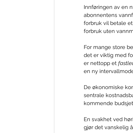
Innføringen av en n
abonnentens vannfo
forbruk vil betale 
forbruk uten vannmå
For mange store bed
det er viktig med fo
er nettopp et 
fastl
en ny intervallmodel
De økonomiske kon
sentrale kostnad
kommende budsjett o
En svakhet ved høri
gjør det vanskelig