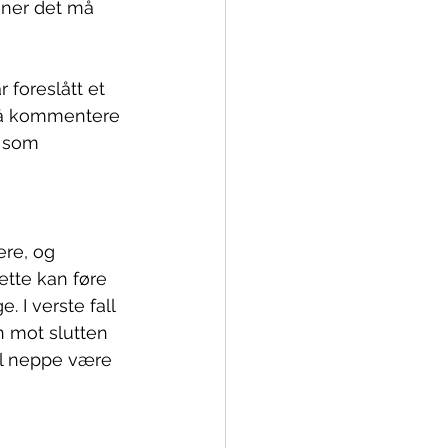
ener det må 
 foreslått et 
t å kommentere 
n som 
re, og 
ette kan føre 
I verste fall 
n mot slutten 
vil neppe være 