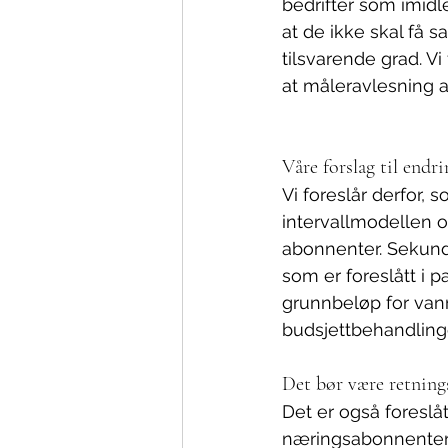
bedrifter som imidle
at de ikke skal få 
tilsvarende grad. Vi 
at måleravlesning all
Våre forslag til endri
Vi foreslår derfor,
intervallmodellen o
abonnenter. Sekundæ
som er foreslått i pa
grunnbeløp for vann
budsjettbehandling
Det bør være retning
Det er også foreslåt
næringsabonnenter s